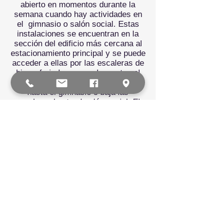
abierto en momentos durante la
semana cuando hay actividades en
el
gimnasio o salón social. Estas
instalaciones se encuentran en la
sección del edificio más cercana al
estacionamiento principal y se puede
acceder a ellas por las escaleras de
hierro forjado negro adyacentes al
estacionamiento. Sube las escaleras
hasta el gimnasio o baja las
escaleras hasta el salón social. El
baño en el nivel del gimnasio está a
través de las puertas dobles al frente
del gimnasio (hacia Georgia Avenue),
luego a la derecha. Los baños en el
nivel inferior están a través de las
puertas dobles al final del salón
social frente a la cocina
(nuevamente, hacia Georgia
Avenue).
SOBRE NOSOTROS
Nuestra misión es “reflejar el rostro de Cristo a